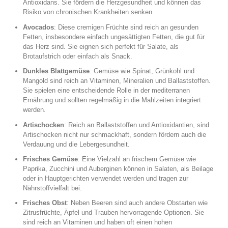
Antioxidans. Sie fördern die Herzgesundheit und können das
Risiko von chronischen Krankheiten senken.
Avocados
: Diese cremigen Früchte sind reich an gesunden
Fetten, insbesondere einfach ungesättigten Fetten, die gut für
das Herz sind. Sie eignen sich perfekt für Salate, als
Brotaufstrich oder einfach als Snack.
Dunkles Blattgemüse
: Gemüse wie Spinat, Grünkohl und
Mangold sind reich an Vitaminen, Mineralien und Ballaststoffen.
Sie spielen eine entscheidende Rolle in der mediterranen
Ernährung und sollten regelmäßig in die Mahlzeiten integriert
werden.
Artischocken
: Reich an Ballaststoffen und Antioxidantien, sind
Artischocken nicht nur schmackhaft, sondern fördern auch die
Verdauung und die Lebergesundheit.
Frisches Gemüse
: Eine Vielzahl an frischem Gemüse wie
Paprika, Zucchini und Auberginen können in Salaten, als Beilage
oder in Hauptgerichten verwendet werden und tragen zur
Nährstoffvielfalt bei.
Frisches Obst
: Neben Beeren sind auch andere Obstarten wie
Zitrusfrüchte, Äpfel und Trauben hervorragende Optionen. Sie
sind reich an Vitaminen und haben oft einen hohen