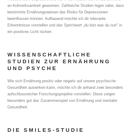
an Aufmerksamkeit gewonnen. Zahlreiche Studien legen nahe, dass
bestimmte Ernährungsweisen das Risiko für Depressionen
beeinflussen können. Aufbauend möchte ich dir relevante
Erkenntnisse vorstellen und das Sprichwort „du bist was du isst“ in
ein positives Licht rücken.
Privatsphäre-Einstellungen ändern
Historie der Privatsphäre-
Einstellungen
WISSENSCHAFTLICHE
STUDIEN ZUR ERNÄHRUNG
Einwilligungen widerrufen
UND PSYCHE
Wie sich Ernährung positiv oder negativ auf unsere psychische
Gesundheit auswirken kann, möchte ich dir anhand zwei besonders
aufschlussreicher Forschungsprojekte vorstellen. Diese zeigen
besonders gut das Zusammenspiel von Ernährung und mentaler
Gesundheit.
DIE SMILES-STUDIE