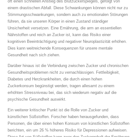
oft einen schnellen Anstieg des Blutzuckerspiegels, gefolgt von
einem drastischen Abfall. Diese Schwankungen können nicht nur zu
Stimmungsschwankungen, sondern auch zu emotionalen Störungen
führen, da sie unseren Körper in einen Zustand ständiger
Unsicherheit versetzen. Eine Ernährung, die arm an essentiellen
Nährstoffen und reich an Zucker ist, kann das Risiko einer
kognitiven Beeinträchtigung und negativer Neuroplastizität erhöhen.
Dies kann weitreichende Konsequenzen für unsere mentale
Gesundheit nach sich ziehen.
Darüber hinaus ist die Verbindung zwischen Zucker und chronischen
Gesundheitsproblemen nicht zu vernachlässigen. Fettleibigkeit,
Diabetes und Herzkrankheiten, die durch einen hohen
Zuckerkonsum begünstigt werden, tragen allesamt zu einem
erhöhten Stressniveau bei, das sich wiederum negativ auf die
psychische Gesundheit auswirkt.
Ein weiterer kritischer Punkt ist die Rolle von Zucker und
künstlichen Süßstoffen. Forscher haben herausgefunden, dass
Personen, die über einen hohen Konsum von künstlichen Süßstoffen
berichten, ein um 26 % höheres Risiko für Depressionen aufweisen.
Diese Art von Süßstoffen kann zwar den Zuckergehalt der Ernährung