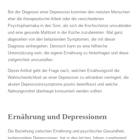
Traumatherapie Hannover
Bei der Diagnose einer Depression kommen den meisten Menschen
eher die therapeutische Arbeit oder die verschiedenen
Honorar
Psychopharmaka in den Sinn, als sich die Kochschürze umzubinden
und eine gesunde Mahlzeit in der Küche zuzubereiten. Mal ganz
abgesehen von den belastenden Symptomen, die mit dieser
Diagnose einhergehen. Dennoch kann es eine hilfreiche
Unterstützung sein, die eigene Ernährung zu hinterfragen und diese
über mich
zielgerichtet umzustellen.
Termine
Dieser Artikel geht der Frage nach, welchen Ernährungsstil die
Wahrscheinlichkeit an einer Depression zu erkranken verringert, die
Buchempfehlungen
akuten Depressionssymptome positiv beeinflusst und welche
Nahrungsmittel überhaupt konsumiert werden sollten.
Coaching Hannover
FAQ Psychotherapie
Ernährung und Depressionen
Die Beziehung zwischen Ernährung und psychischer Gesundheit,
insbesondere Depressionen, hat in den letzten Jahren zunehmend