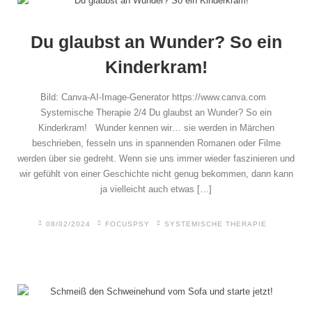
Du glaubst an Wunder? So ein
Kinderkram!
Privatsphäre-Einstellungen ändern
Bild: Canva-AI-Image-Generator https://www.canva.com
Historie der Privatsphäre-
Systemische Therapie 2/4 Du glaubst an Wunder? So ein
Einstellungen
Kinderkram! Wunder kennen wir… sie werden in Märchen
beschrieben, fesseln uns in spannenden Romanen oder Filme
Einwilligungen widerrufen
werden über sie gedreht. Wenn sie uns immer wieder faszinieren und
wir gefühlt von einer Geschichte nicht genug bekommen, dann kann
ja vielleicht auch etwas […]
08/02/2024
FOCUSPSY
SYSTEMISCHE THERAPIE