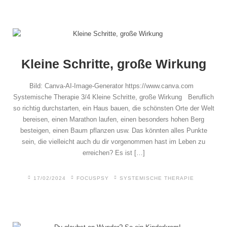
Traumatherapie Hannover
Honorar
Kleine Schritte, große Wirkung
Bild: Canva-AI-Image-Generator https://www.canva.com
über mich
Systemische Therapie 3/4 Kleine Schritte, große Wirkung Beruflich
so richtig durchstarten, ein Haus bauen, die schönsten Orte der Welt
Termine
bereisen, einen Marathon laufen, einen besonders hohen Berg
besteigen, einen Baum pflanzen usw. Das könnten alles Punkte
Buchempfehlungen
sein, die vielleicht auch du dir vorgenommen hast im Leben zu
erreichen? Es ist […]
Coaching Hannover
17/02/2024
FOCUSPSY
SYSTEMISCHE THERAPIE
FAQ Psychotherapie